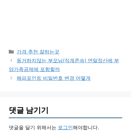
카
가격 추천 잘하는곳
테
동거하지않는 부모님(직계존속) 연말정산에 부
고
양가족공제에 포함할까
리
해피포인트 비밀번호 변경 어떻게
댓글 남기기
댓글을 달기 위해서는
로그인
해야합니다.