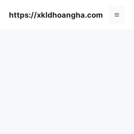
컨
텐
https://xkldhoangha.com
메
츠
로
뉴
건
너
뛰
기