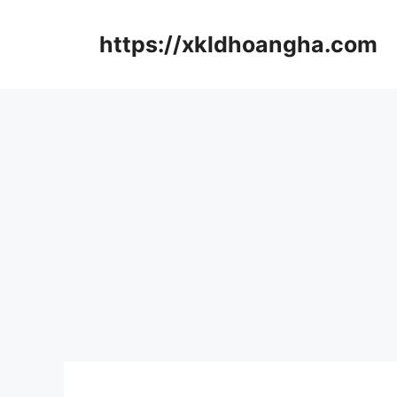
컨
텐
https://xkldhoangha.com
츠
로
건
너
뛰
기