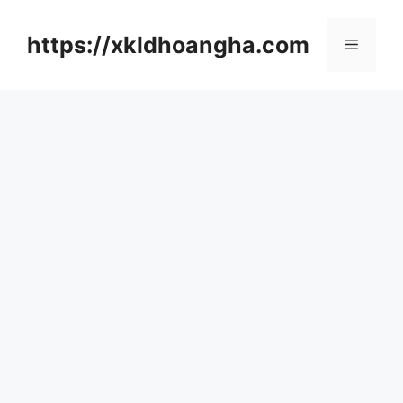
컨
텐
https://xkldhoangha.com
메
츠
로
뉴
건
너
뛰
기