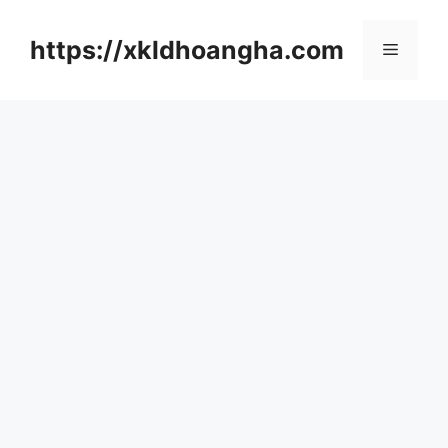
컨
텐
https://xkldhoangha.com
메
츠
로
뉴
건
너
뛰
기