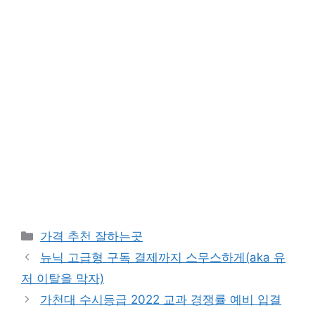
카
가격 추천 잘하는곳
테
뉴닉 고급형 구독 결제까지 스무스하게(aka 유
고
저 이탈을 막자)
리
가천대 수시등급 2022 교과 경쟁률 예비 입결