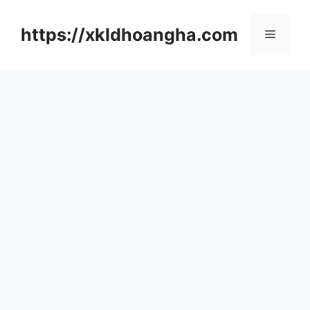
컨
텐
https://xkldhoangha.com
메
츠
로
뉴
건
너
뛰
기