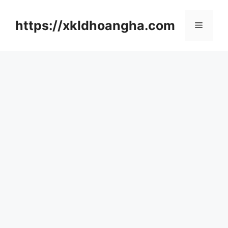
컨
텐
https://xkldhoangha.com
메
츠
로
뉴
건
너
뛰
기