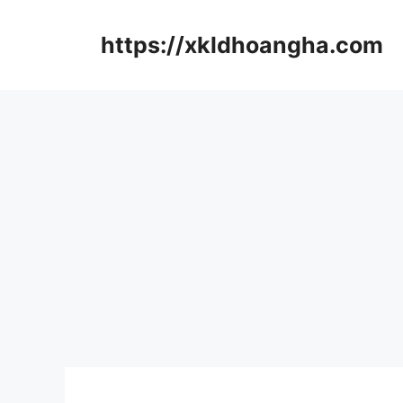
컨
텐
https://xkldhoangha.com
츠
로
건
너
뛰
기