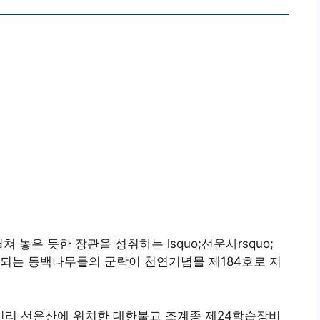
 놓은 듯한 장관을 성취하는 lsquo;선운사rsquo;
는 되는 동백나무들의 군락이 천연기념물 제184호로 지
리 선운산에 위치한 대한불교 조계종 제24학습장비