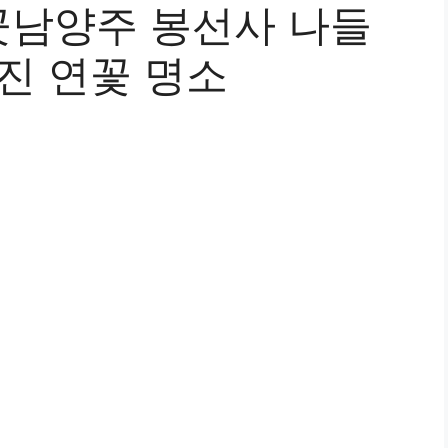
남양주 봉선사 나들
진 연꽃 명소