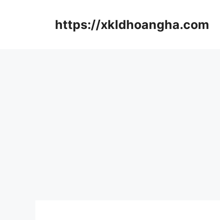
컨
텐
https://xkldhoangha.com
츠
로
건
너
뛰
기