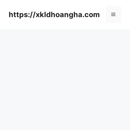
컨
텐
https://xkldhoangha.com
메
츠
로
뉴
건
너
뛰
기