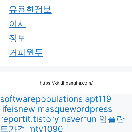
유용한정보
이사
정보
커피원두
https://xkldhoangha.com/
softwarepopulations
apt119
lifeisnew
masquewordpress
reportit.tistory
naverfun
임플란
트가격
mty1090