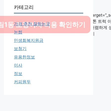
카테고리
”
target=”_s
1톤 트럭 
방림1동 포장이사 비용 확인하기
가격 추천 잘하는곳
저렴하게 
눈썹
기
민생회복지원금
보청기
유용한정보
이사
정보
커피원두