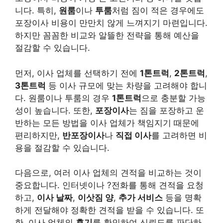
니다. 특히,
원룸
이나
투룸
처럼 짐이 적은 경우에도
포장이사 비용이 만만치 않게 느껴지기 마련입니다.
하지만 꼼꼼한 비교와 알뜰한 전략을 통해 예산을
절감할 수 있습니다.
먼저, 이사 업체를 선택하기 전에
1톤트럭
,
2톤트럭
,
3톤트럭
등 이사 규모에 맞는 차량을 고려해야 합니
다. 원룸이나 투룸의 경우
1톤트럭
으로 충분할 가능
성이 높습니다. 또한,
포장이사
는 짐을 포장하고 운
반하는 모든 방법을 이사 업체가 책임지기 때문에
편리하지만,
반포장이사
나
직접 이사
를 고려하면 비
용을 절감할 수 있습니다.
다음으로, 여러 이사 업체의 견적을 비교하는 것이
중요합니다. 인터넷이나 ?전화를 통해 견적을 요청
하고,
이사 날짜
,
이삿짐 양
,
추가 서비스
등을 명확
하게 전달해야 정확한 견적을 받을 수 있습니다. 또
한, 이사 업체의
후기
를 확인하여 신뢰도를 판단하