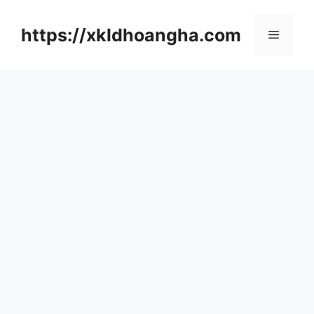
컨
텐
https://xkldhoangha.com
메
츠
로
뉴
건
너
뛰
기