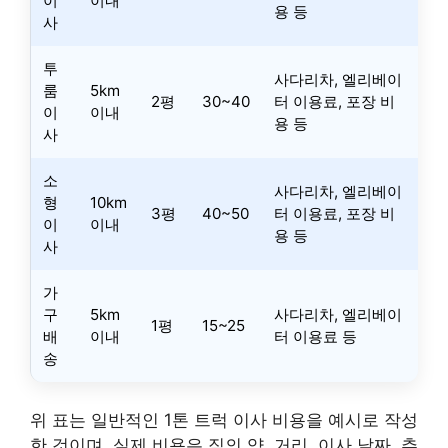
이
이내
용 등
사
투
사다리차, 엘리베이
룸
5km
2평
30~40
터 이용료, 포장 비
이
이내
용 등
사
소
사다리차, 엘리베이
형
10km
3평
40~50
터 이용료, 포장 비
이
이내
용 등
사
가
구
5km
사다리차, 엘리베이
1평
15~25
배
이내
터 이용료 등
송
위 표는 일반적인 1톤 트럭 이사 비용을 예시로 작성
한 것이며, 실제 비용은 짐의 양, 거리, 이사 날짜, 추