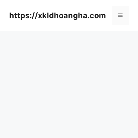
컨
텐
https://xkldhoangha.com
메
츠
로
뉴
건
너
뛰
기