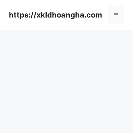
컨
텐
https://xkldhoangha.com
메
츠
로
뉴
건
너
뛰
기