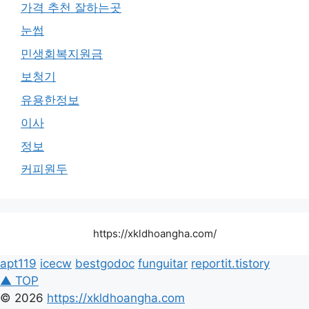
가격 추천 잘하는곳
눈썹
민생회복지원금
보청기
유용한정보
이사
정보
커피원두
https://xkldhoangha.com/
apt119
icecw
bestgodoc
funguitar
reportit.tistory
▲ TOP
© 2026
https://xkldhoangha.com