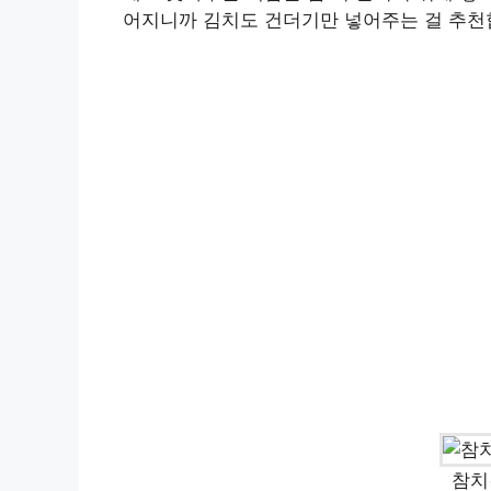
어지니까 김치도 건더기만 넣어주는 걸 추천
참치