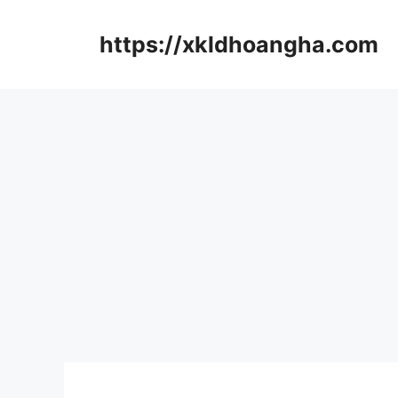
컨
텐
https://xkldhoangha.com
츠
로
건
너
뛰
기