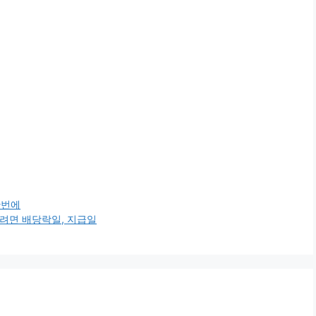
한번에
으려면 배당락일, 지급일