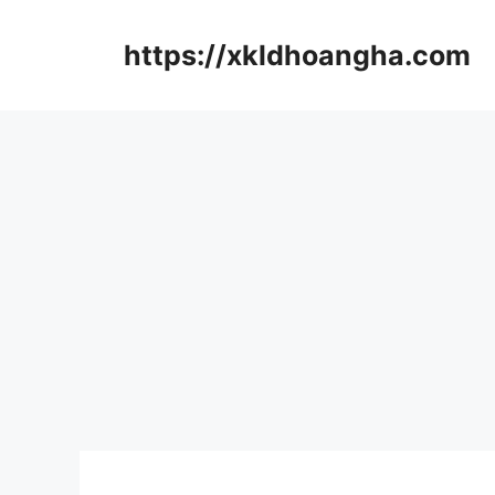
컨
텐
https://xkldhoangha.com
츠
로
건
너
뛰
기