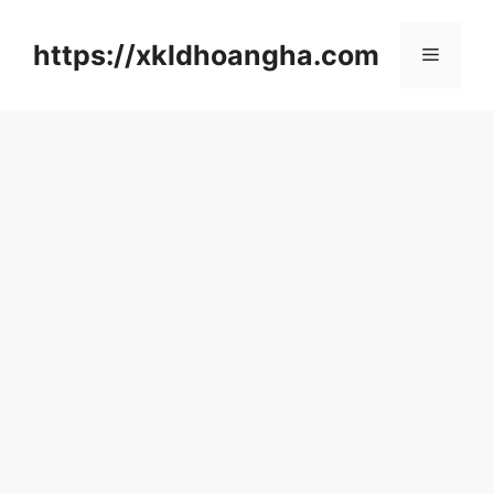
컨
텐
https://xkldhoangha.com
메
츠
로
뉴
건
너
뛰
기