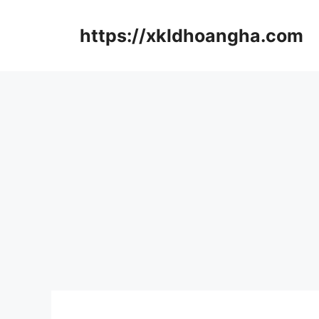
컨
텐
https://xkldhoangha.com
츠
로
건
너
뛰
기