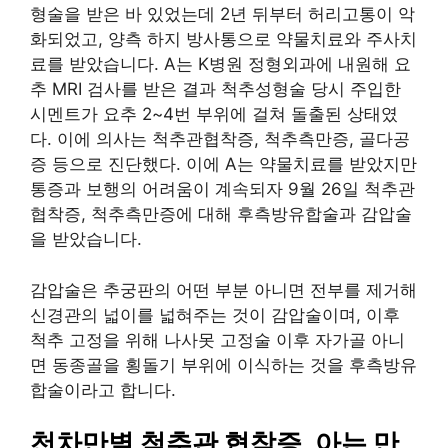
형술을 받은 바 있었는데 2년 뒤부터 허리고통이 악
화되었고, 양측 하지 방사통으로 약물치료와 주사치
료를 받았습니다. A는 K병원 정형외과에 내원해 요
추 MRI 검사를 받은 결과 척추성형술 당시 주입한
시멘트가 요추 2~4번 부위에 걸쳐 돌출된 상태였
다. 이에 의사는 척추관협착증, 척추측만증, 골다공
증 등으로 진단했다. 이에 A는 약물치료를 받았지만
통증과 보행의 어려움이 계속되자 9월 26일 척추관
협착증, 척추측만증에 대해 후측방유합술과 감압술
을 받았습니다.
감압술은 추궁판의 어떤 부분 아니면 전부를 제거해
신경관의 넓이를 넓혀주는 것이 감압술이며, 이후
척추 고정을 위해 나사못 고정술 이후 자가골 아니
면 동종골을 횡돌기 부위에 이식하는 것을 후측방유
합술이라고 합니다.
천차만별 척추관 협착증, 아는 만