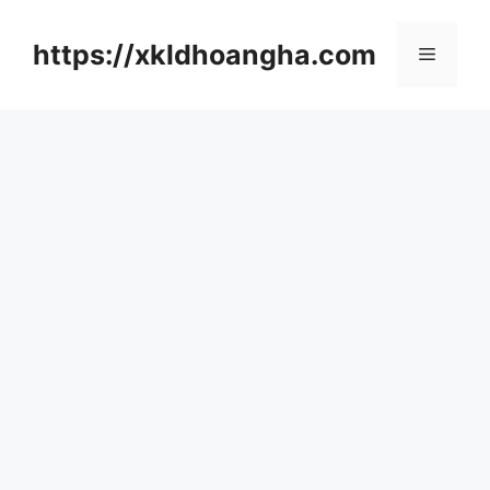
컨
텐
https://xkldhoangha.com
메
츠
로
뉴
건
너
뛰
기