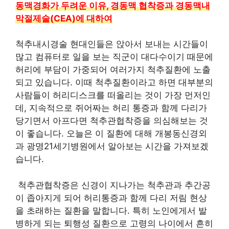
동맥경화가 두려운 이유, 경동맥 협착증과 경동맥내
막절제술(CEA)에 대하여
척추내시경술 현대인들은 앉아서 보내는 시간들이
많고 컴퓨터로 일을 보는 직군이 대다수이기 때문에
허리에 부담이 가중되어 여러가지 척추질환에 노출
되고 있습니다. 이때 척추질환이라고 하면 대부분의
사람들이 허리디스크를 떠올리는 것이 가장 먼저인
데, 지속적으로 쥐어짜는 허리 통증과 함께 다리가
당기면서 아프다면 척추관협착증을 의심해보는 것
이 좋습니다. 오늘은 이 질환에 대해 개봉동신경외
과 광명21세기병원에서 알아보는 시간을 가져보겠
습니다.
​ 척추관협착증은 신경이 지나가는 척추관과 추간공
이 좁아지게 되어 허리통증과 함께 다리 저림 현상
을 초래하는 질환을 말합니다. 특히 노인에게서 발
병하게 되는 퇴행성 질환으로 고령의 나이에서 흔히