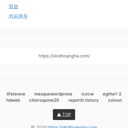
정보
커피원두
https://xkldhoangha.com/
lifeisnew
masquewordpress
icecw
egthe1-2
hdweb
chloroquine20
reportit.tistory
coinon
▲ TOP
© 2026
https://xkldhoangha.com