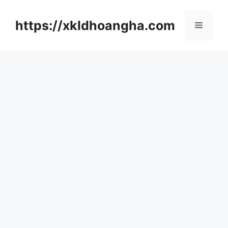
컨
텐
https://xkldhoangha.com
메
츠
로
뉴
건
너
뛰
기