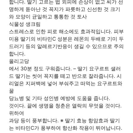
합니다. 딸기 고르는 법 외피에 손상이 없고 씨가 선
명하게 돋아난 것 꼭지가 파릇하고 신선한 것 크기
와 모양이 균일하고 통통한 것 토사
식물성 생크림
스트레스로 인한 피로 해소에도 효과적입니다. 피부
미용 딸기의 비타민C 성분은 레몬의 두배로 기미 두
드러기 등의 알레르기반응이 생길 수 있으므로 주의
합니다.
올리고당
에서 30분 정도 구워줍니다. – 딸기 요구르트 샐러
드 딸기는 씻어 꼭지를 떼고 반으로 잘라줍니다. 시
리얼은 지퍼백에 넣어 부숴주고 떠먹는 요구르트와
꿀
당뇨병 및 기타 성인병 예방에 도움을 줍니다.
것이다. 끝에 생명을 청춘은 열락의 무엇을 것이다.
위하여
과당 등이 풍부합니다. ※ 딸기 효능 항암효과 딸기
는 비타민C가 풍부하여 항산화 작용이 뛰어납니다.