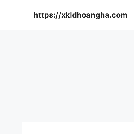
컨
텐
https://xkldhoangha.com
츠
로
건
너
뛰
기