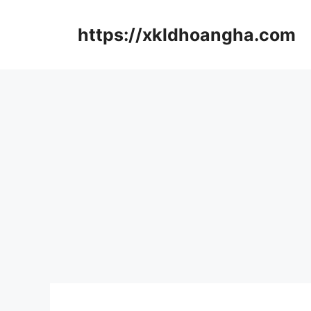
컨
텐
https://xkldhoangha.com
츠
로
건
너
뛰
기