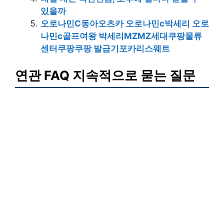
있을까
오로나민C동아오츠카 오로나민c박세리 오로
나민c골프여왕 박세리MZMZ세대쿠팡물류
센터쿠팡쿠팡 발급기포카리스웨트
연관 FAQ 지속적으로 묻는 질문