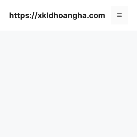
컨
텐
https://xkldhoangha.com
메
츠
로
뉴
건
너
뛰
기