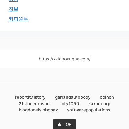
정보
커피원두
https://xkldhoangha.com/
reportit.tistory
garlandautobody
coinon
21stonecrusher
mty1090
kakaocorp
blogdonelsinhopaz
softwarepopulations
▲ TOP