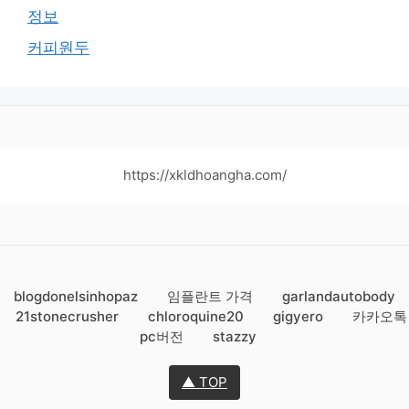
정보
커피원두
https://xkldhoangha.com/
blogdonelsinhopaz
임플란트 가격
garlandautobody
21stonecrusher
chloroquine20
gigyero
카카오톡
pc버전
stazzy
▲ TOP