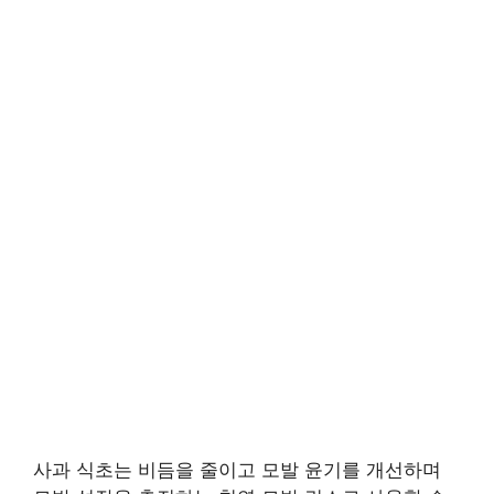
사과 식초는 비듬을 줄이고 모발 윤기를 개선하며