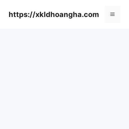
컨
텐
https://xkldhoangha.com
메
츠
로
뉴
건
너
뛰
기