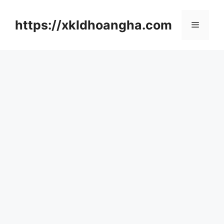
컨
텐
https://xkldhoangha.com
메
츠
로
뉴
건
너
뛰
기