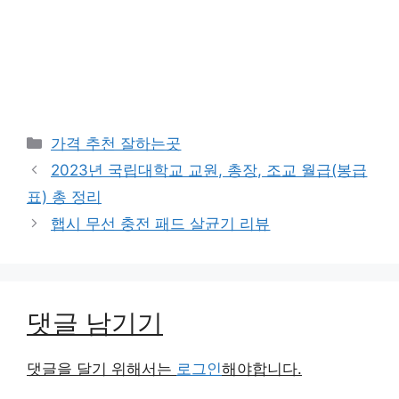
카
가격 추천 잘하는곳
테
2023년 국립대학교 교원, 총장, 조교 월급(봉급
고
표) 총 정리
리
햅시 무선 충전 패드 살균기 리뷰
댓글 남기기
댓글을 달기 위해서는
로그인
해야합니다.