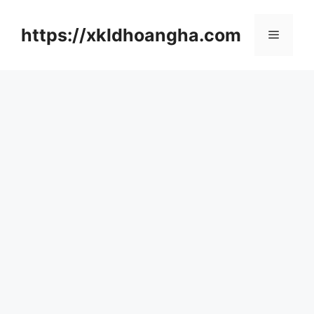
컨
텐
https://xkldhoangha.com
메
츠
로
뉴
건
너
뛰
기