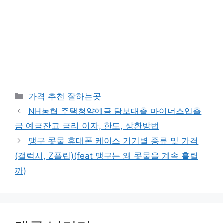
카
가격 추천 잘하는곳
테
NH농협 주택청약예금 담보대출 마이너스입출
고
금 예금잔고 금리 이자, 한도, 상환방법
리
맹구 콧물 휴대폰 케이스 기기별 종류 및 가격
(갤럭시, Z플립)(feat 맹구는 왜 콧물을 계속 흘릴
까)