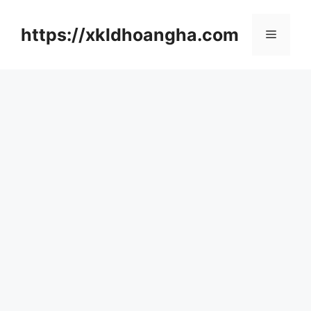
컨
텐
https://xkldhoangha.com
메
츠
로
뉴
건
너
뛰
기