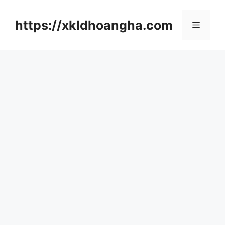
컨
텐
https://xkldhoangha.com
메
츠
로
뉴
건
너
뛰
기