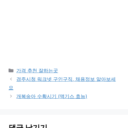
카
가격 추천 잘하는곳
테
경주시청 워크넷 구인구직, 채용정보 알아보세
고
요
리
개복숭아 수확시기 (액기스 효능)
댓글 남기기