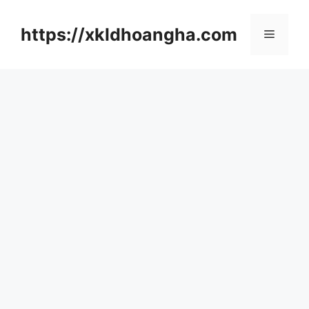
컨
텐
https://xkldhoangha.com
메
츠
로
뉴
건
너
뛰
기