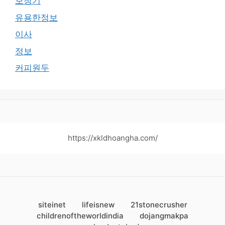
보청기
유용한정보
이사
정보
커피원두
https://xkldhoangha.com/
siteinet
lifeisnew
21stonecrusher
childrenoftheworldindia
dojangmakpa