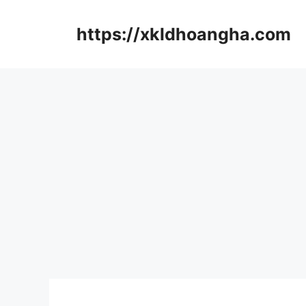
컨
텐
https://xkldhoangha.com
츠
로
건
너
뛰
기