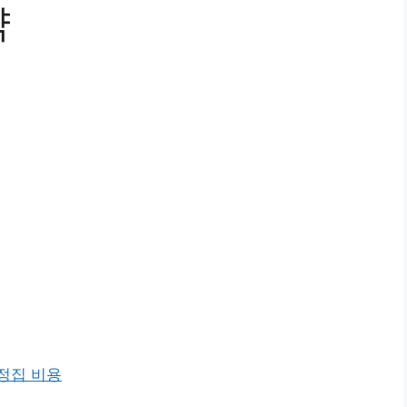
약
정집 비용