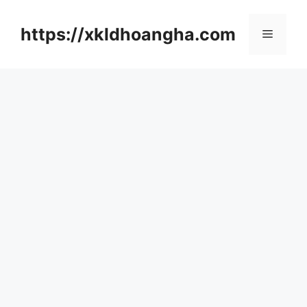
컨
텐
https://xkldhoangha.com
메
츠
로
뉴
건
너
뛰
기