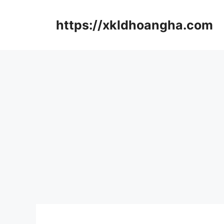
컨
텐
https://xkldhoangha.com
츠
로
건
너
뛰
기