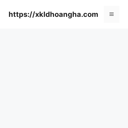
컨
텐
https://xkldhoangha.com
메
츠
로
뉴
건
너
뛰
기