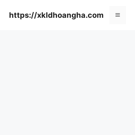
컨
텐
https://xkldhoangha.com
메
츠
로
뉴
건
너
뛰
기