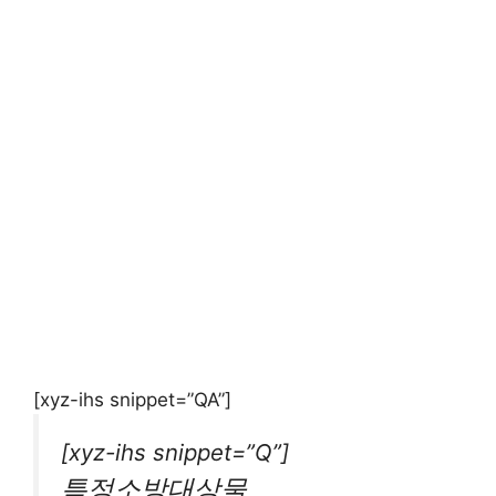
[xyz-ihs snippet=”QA”]
[xyz-ihs snippet=”Q”]
특정소방대상물