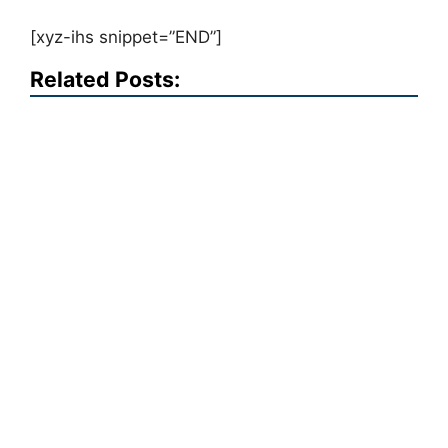
[xyz-ihs snippet=”END”]
Related Posts: