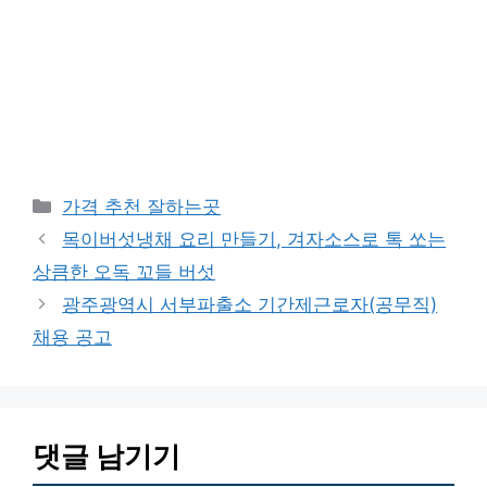
카
가격 추천 잘하는곳
테
목이버섯냉채 요리 만들기, 겨자소스로 톡 쏘는
고
상큼한 오독 꼬들 버섯
리
광주광역시 서부파출소 기간제근로자(공무직)
채용 공고
댓글 남기기