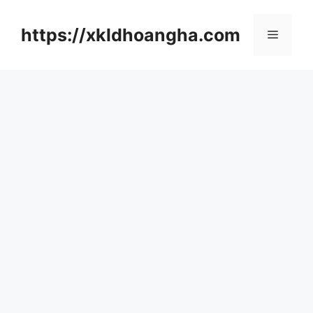
컨
텐
https://xkldhoangha.com
메
츠
로
뉴
건
너
뛰
기