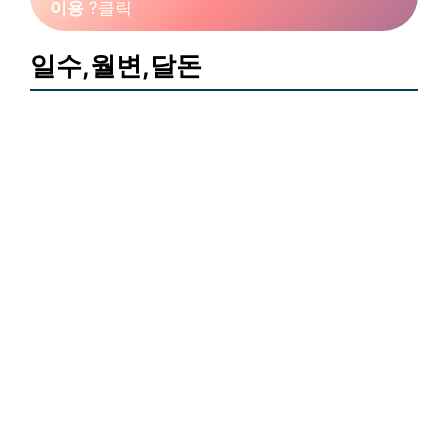
이용
?클릭
일수,월변,달돈