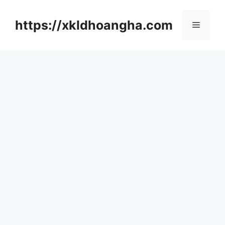
컨
텐
https://xkldhoangha.com
메
츠
로
뉴
건
너
뛰
기