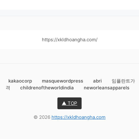
https://xkldhoangha.com/
kakaocorp
masquewordpress
abri
임플란트가
격
childrenoftheworldindia
neworleansapparels
▲ TOP
© 2026
https://xkldhoangha.com