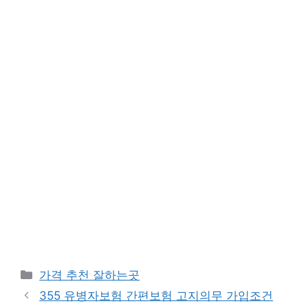
카
가격 추천 잘하는곳
테
355 유병자보험 간편보험 고지의무 가입조건
고