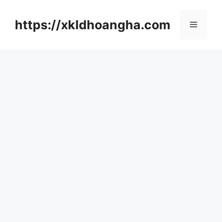
컨
텐
https://xkldhoangha.com
메
츠
로
뉴
건
너
뛰
기