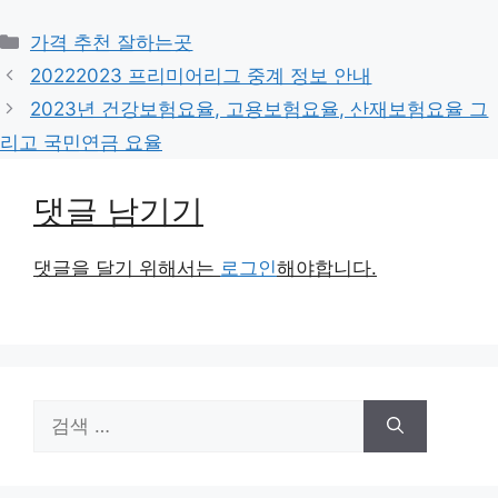
카
가격 추천 잘하는곳
테
20222023 프리미어리그 중계 정보 안내
고
2023년 건강보험요율, 고용보험요율, 산재보험요율 그
리
리고 국민연금 요율
댓글 남기기
댓글을 달기 위해서는
로그인
해야합니다.
검
색: