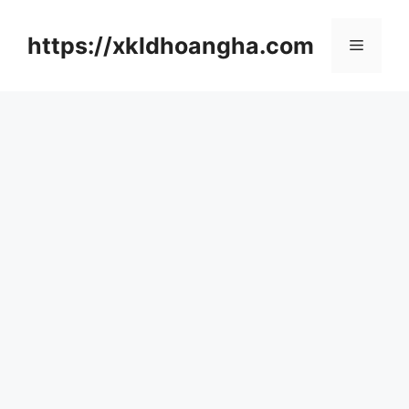
컨
텐
https://xkldhoangha.com
메
츠
로
뉴
건
너
뛰
기