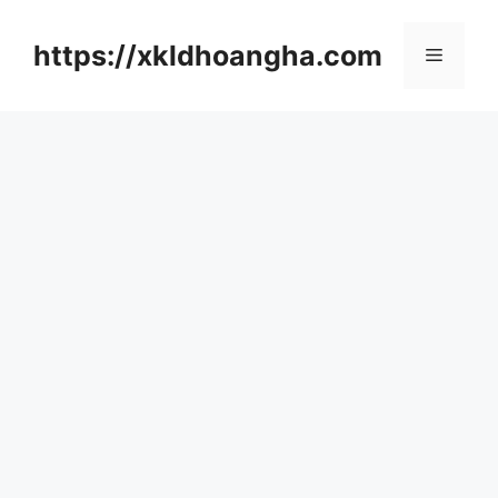
컨
텐
https://xkldhoangha.com
메
츠
로
뉴
건
너
뛰
기