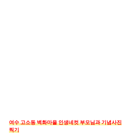
여수 고소동 벽화마을 인생네컷 부모님과 기념사진
찍기