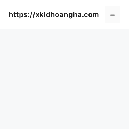
컨
텐
https://xkldhoangha.com
메
츠
로
뉴
건
너
뛰
기