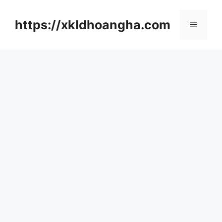
컨
텐
https://xkldhoangha.com
메
츠
로
뉴
건
너
뛰
기