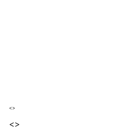
<>
<>