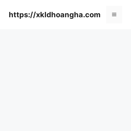
컨
텐
https://xkldhoangha.com
메
츠
로
뉴
건
너
뛰
기