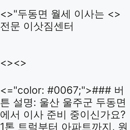
<>"두동면 월세 이사는 <>
전문 이삿짐센터
<><>
<="color: #0067;">### 버
튼 설명: 울산 울주군 두동면
에서 이사 준비 중이신가요?
1톤 트럭부터 아파트까지, 원