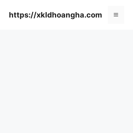
컨
텐
https://xkldhoangha.com
메
츠
로
뉴
건
너
뛰
기