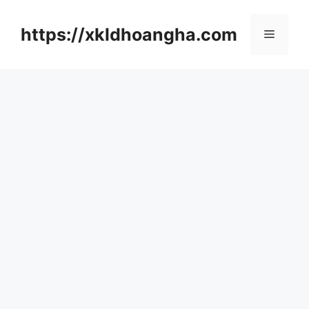
컨
텐
https://xkldhoangha.com
메
츠
로
뉴
건
너
뛰
기