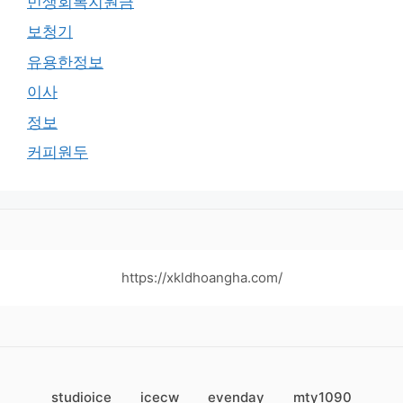
민생회복지원금
보청기
유용한정보
이사
정보
커피원두
https://xkldhoangha.com/
studioice
icecw
evenday
mty1090