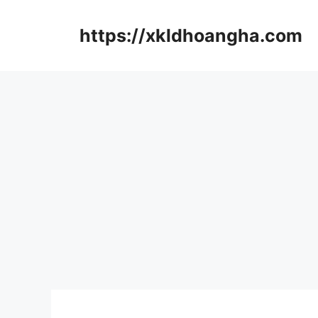
컨
텐
https://xkldhoangha.com
츠
로
건
너
뛰
기