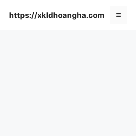
컨
텐
https://xkldhoangha.com
메
츠
로
뉴
건
너
뛰
기