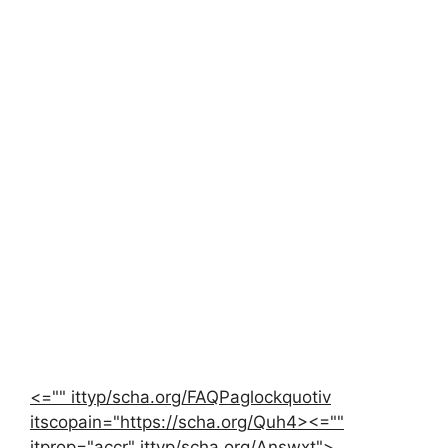
<="" ittyp/scha.org/FAQPaglockquotiv
itscopain="https://scha.org/Quh4><=""
itprop="accr" ittyp/scha.org/Answxt">