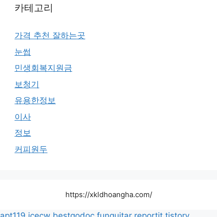
카테고리
가격 추천 잘하는곳
눈썹
민생회복지원금
보청기
유용한정보
이사
정보
커피원두
https://xkldhoangha.com/
apt119
icecw
bestgodoc
funguitar
reportit.tistory