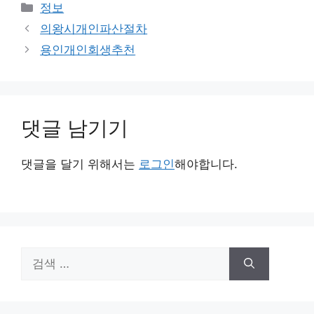
카
정보
테
의왕시개인파산절차
고
용인개인회생추천
리
댓글 남기기
댓글을 달기 위해서는
로그인
해야합니다.
검
색: