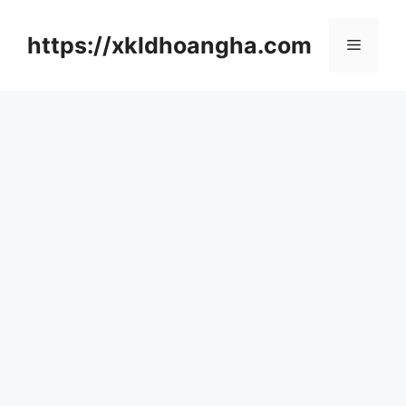
컨
텐
https://xkldhoangha.com
메
츠
로
뉴
건
너
뛰
기