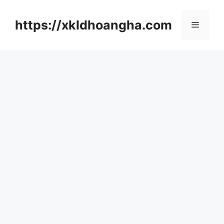
컨
텐
https://xkldhoangha.com
메
츠
로
뉴
건
너
뛰
기