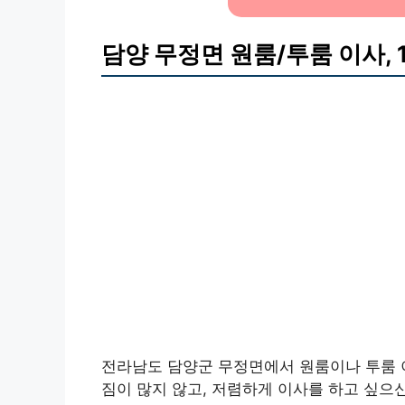
담양 무정면 원룸/투룸 이사,
전라남도 담양군 무정면에서 원룸이나 투룸 
짐이 많지 않고, 저렴하게 이사를 하고 싶으