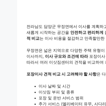
전라남도 담양군 무정면에서 이사를 계획하
새롭게 시작하는 공간을
안전하고 편리하게
적 비교
는 이사 비용을 절감하고 만족할만한 
무정면은 넓은 지역으로 다양한 주택 유형이 
이사까지,
이사 규모와 조건에 따라
포장이사 
따라서 여러 이삿짐센터의 견적을 비교하여 
포장이사 견적 비교 시 고려해야 할 사항
은 
이사 날짜 및 시간
이삿짐 부피 및 종류
포장 및 운반 서비스 범위
추가 서비스 (엘리베이터 유무, 사다리