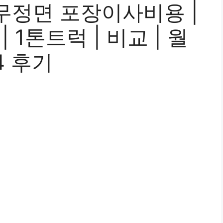
무정면 포장이사비용 |
| 1톤트럭 | 비교 | 월
24 후기