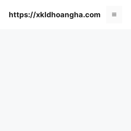
컨
텐
https://xkldhoangha.com
메
츠
로
뉴
건
너
뛰
기