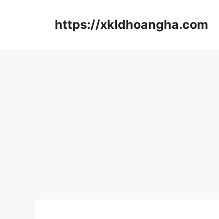
컨
텐
https://xkldhoangha.com
츠
로
건
너
뛰
기